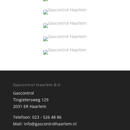
Gascontrol Haarlem B.V.
Gascontrol
Tingietersweg 129
2031 ER Haarlem
Telefoon: 023 - 526 48 86
Mail: info@gascontrolhaarlem.nl